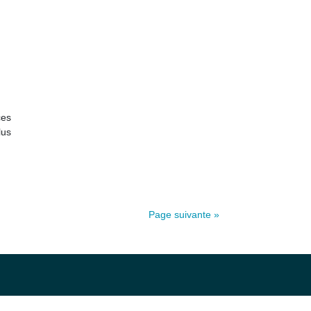
ces
lus
Page suivante »