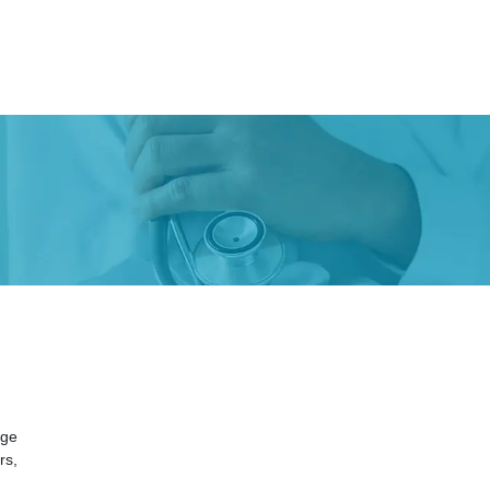
m
rge
rs,