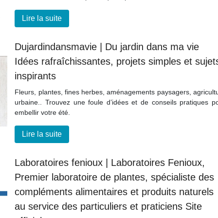
Lire la suite
Dujar­din­dansma­vie | Du jardin dans ma vie
Idées rafraîchis­san­tes, projets simples et sujet
inspirants
Fleurs, plantes, fines herbes, aménagements paysagers, agricult
urbaine.. Trouvez une foule d’idées et de conseils pratiques p
embellir votre été.
Lire la suite
Laboratoi­res fenioux | Laboratoi­res Fenioux,
Premier laboratoire de plantes, spécialiste des
compléments alimen­tai­res et produits naturels
au service des par­ticu­liers et praticiens Site