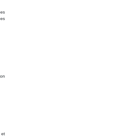
des
des
ion
 et