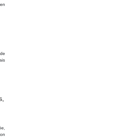
 en
 de
ais
s,
ée,
ion