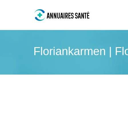
Flo­rian­kar­men | 