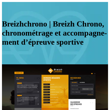
Breizhchro­no | Breizh Chrono,
chronométra­ge et accom­pag­ne­
ment d’épreuve sportive